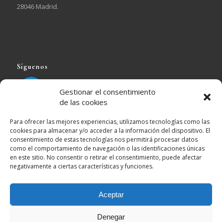
28046 Madrid.
Síguenos
EJ Calleja Pueyo
Seguir
Gestionar el consentimiento
de las cookies
EJ Calleja Pueyo Retuiteado
Para ofrecer las mejores experiencias, utilizamos tecnologías como las
cookies para almacenar y/o acceder a la información del dispositivo. El
vatar
Imperio Estoico.
@imperioestoico
·
7 Ago
consentimiento de estas tecnologías nos permitirá procesar datos
"La paciencia no es pasividad. Es fortaleza en calma."
como el comportamiento de navegación o las identificaciones únicas
en este sitio. No consentir o retirar el consentimiento, puede afectar
— Fulton J. Sheen
negativamente a ciertas características y funciones.
Esperar con criterio exige mucho más autocontrol que
reaccionar por impulso.
Aceptar
10
20
Twitter
Denegar
This is a notification that can be used for cookie consent or