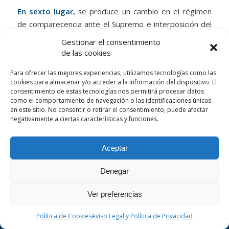
En sexto lugar,
se produce un cambio en el régimen
de comparecencia ante el Supremo e interposición del
recurso de casación que ahora pasan a ser fases
Gestionar el consentimiento
separadas. La Sala a quo emplazará por 30 días para la
de las cookies
personación de las partes (artículo 89.5) y se abrirá
Para ofrecer las mejores experiencias, utilizamos tecnologías como las
trámite de admisión en el Supremo (artículo 90) tras el
cookies para almacenar y/o acceder a la información del dispositivo. El
cual, de decidirse aquélla, se conferirá nuevo plazo de
consentimiento de estas tecnologías nos permitirá procesar datos
30 días para la interposición del recurso de casación.
como el comportamiento de navegación o las identificaciones únicas
en este sitio. No consentir o retirar el consentimiento, puede afectar
negativamente a ciertas características y funciones.
Hasta aquí las diferencias de calado. Se introducen
Aceptar
algunas menores como que la Sala a quo puede emitir
opinión sucinta y fundada sobre el interés objetivo del
Denegar
This is a notification that can be used for cookie consent or
recurso una vez que lo haya tenido por preparado
other important news. It also got a modal window now! Click
(artículo 89.5) o como que el escrito de interposición
Ver preferencias
"learn more" to see it!
deberá exponer razonadamente las razones por las
OK
Learn More
que entiende que las normas o jurisprudencia invocadas
Política de Cookies
Aviso Legal y Política de Privacidad
en el escrito de preparación han sido infringidas,