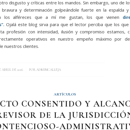
otro disgusto y críticas entre los mandos. Sin embargo, uno de lo
 bravura y determinación golpeándole fuerte en la espalda y 
on los alféreces que a mí me gustan, los que vienen
dir
s”.
Ojalá este blog sirva para que el lector perciba que los qu
ita profesión con intensidad, ilusión y compromiso estamos, 
directamente operativos en nuestro empeño máximo por de
e nuestros clientes.
/
E ABRIL DE 2016
POR
ADMINCALLEJA
ARTÍCULOS
CTO CONSENTIDO Y ALCAN
REVISOR DE LA JURISDICCIÓ
ONTENCIOSO-ADMINISTRATI