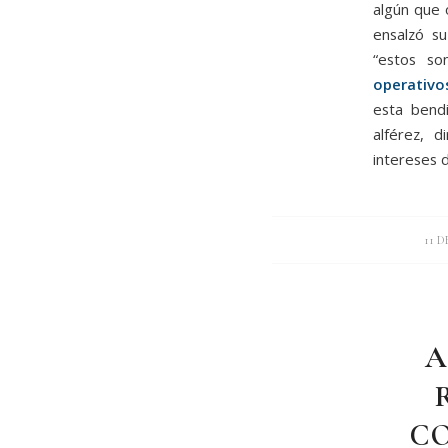
algún que 
ensalzó su
“estos s
operativo
esta bend
alférez, 
intereses d
11 D
A
C