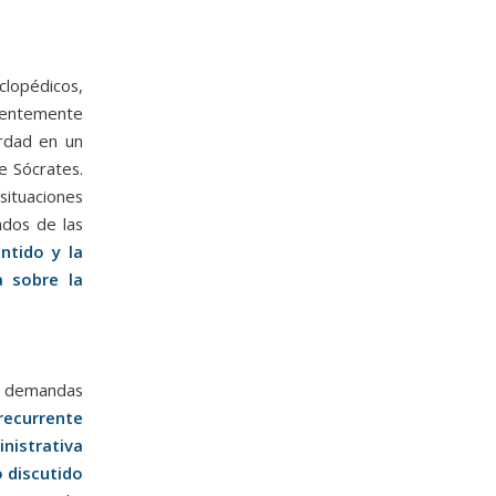
clopédicos,
cientemente
erdad en un
e Sócrates.
situaciones
ados de las
ntido y la
a sobre la
a demandas
recurrente
nistrativa
o discutido