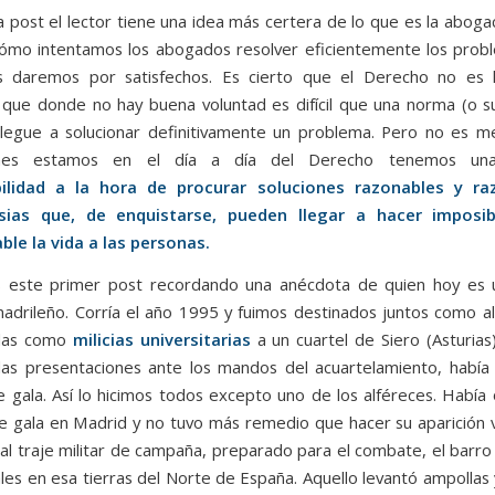
a post el lector tiene una idea más certera de lo que es la aboga
ómo intentamos los abogados resolver eficientemente los prob
s daremos por satisfechos. Es cierto que el Derecho no es 
y que donde no hay buena voluntad es difícil que una norma (o su
 llegue a solucionar definitivamente un problema. Pero no es m
nes estamos en el día a día del Derecho tenemos u
ilidad a la hora de procurar soluciones razonables y r
sias que, de enquistarse, pueden llegar a hacer impos
le la vida a las personas.
 este primer post recordando una anécdota de quien hoy es u
drileño. Corría el año 1995 y fuimos destinados juntos como a
idas como
milicias universitarias
a un cuartel de Siero (Asturias
 las presentaciones ante los mandos del acuartelamiento, había
e gala. Así lo hicimos todos excepto uno de los alféreces. Había 
e gala en Madrid y no tuvo más remedio que hacer su aparición 
nal traje militar de campaña, preparado para el combate, el barro y
ales en esa tierras del Norte de España. Aquello levantó ampollas 