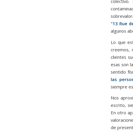
colectivo
contamina
sobrevalora
“13 Rue d
algunos ab
Lo que es
creemos, m
clientes su
esas son l
sentido fí
las perso
siempre es
Nos aproxi
escrito, s
En otro ap
valoracion
de present