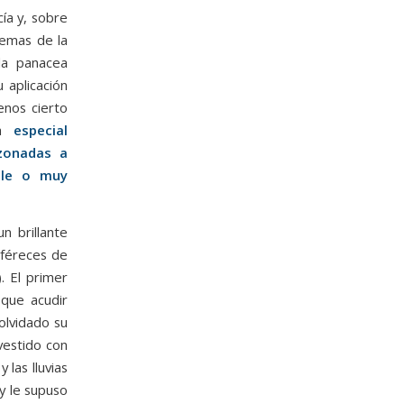
cía y, sobre
lemas de la
la panacea
 aplicación
enos cierto
na
especial
azonadas a
ible o muy
n brillante
lféreces de
). El primer
 que acudir
olvidado su
vestido con
 las lluvias
y le supuso