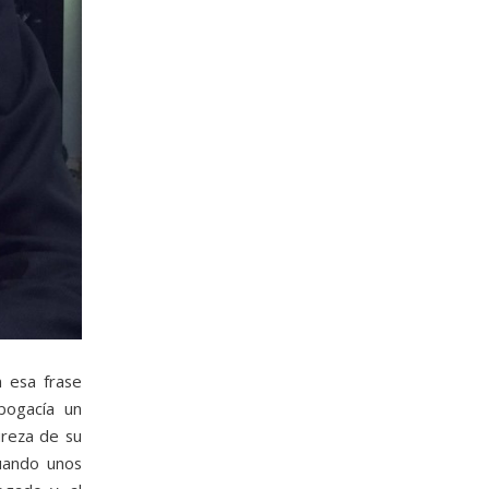
 esa frase
bogacía un
ureza de su
Cuando unos