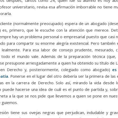
ños después, tantos como 24, quien fue su alumno es hoy abo
ofesor universitario, revisa esa afirmación imborrable no tiene 
orarla.
 cliente (normalmente preocupado) espera de un abogado (des
 es, primero, que le escuche con la atención que merece. De
iempre hay un problema personal o empresarial puesto que casi 
do para compartir su enorme alegría existencial. Pero también
 lealmente. Para esa labor de consejo prudente, mesurado, c
o todo el mundo vale. Además de la preparación técnica (que,
 se presupone arriesgadamente a quien ha obtenido su título de L
en Derecho y, posteriormente, colegiado como abogado)
es
atía
. Ponerse en el lugar del otro debería ser la primera de las
rias en la carrera de Derecho. Solo así, mirando la vida desde l
no puede hacerse una idea de cuál es el punto de partida y, sob
 meta a la que se nos pide que llevemos a quien se pone en nue
e guiemos.
sión tiene sus ovejas negras que perjudican, indudable y gra