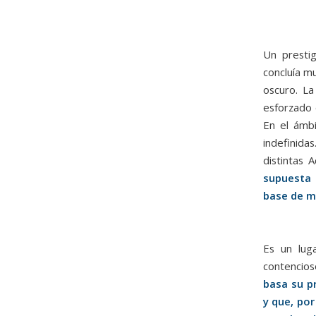
Un prestig
concluía m
oscuro. La
esforzado 
En el ámbi
indefinida
distintas 
supuesta 
base de m
Es un lug
contencio
basa su p
y que, por