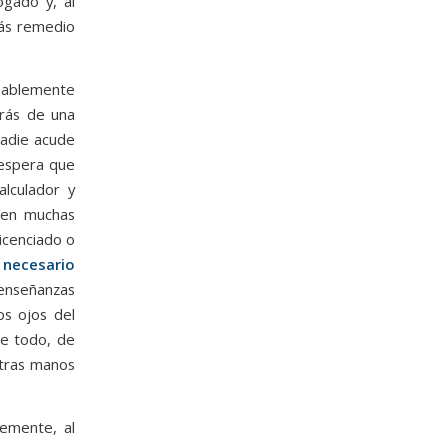
gado y, al
más remedio
eablemente
trás de una
nadie acude
 espera que
alculador y
 en muchas
icenciado o
 necesario
 enseñanzas
os ojos del
re todo, de
stras manos
vemente, al