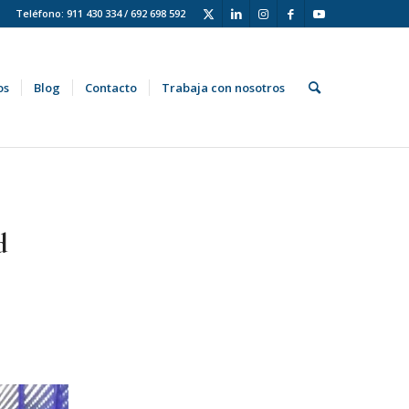
Teléfono: 911 430 334 / 692 698 592
os
Blog
Contacto
Trabaja con nosotros
d