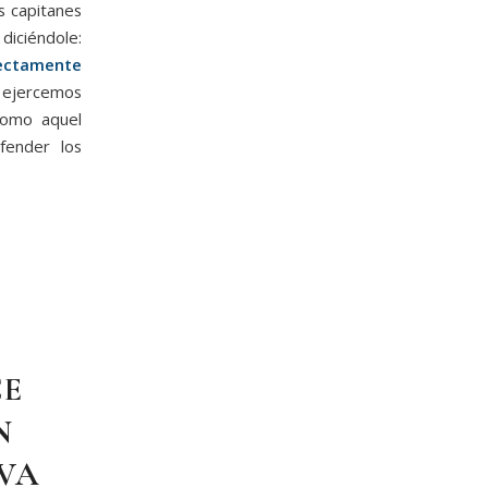
s capitanes
diciéndole:
ectamente
e ejercemos
como aquel
fender los
CE
N
VA