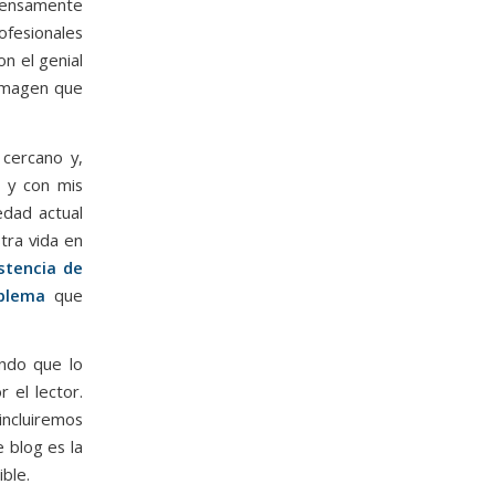
tensamente
fesionales
on el genial
 imagen que
cercano y,
s y con mis
iedad actual
tra vida en
istencia de
oblema
que
ando que lo
 el lector.
incluiremos
 blog es la
ble.