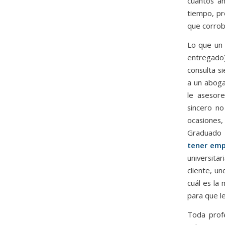
cuantos a
tiempo, pr
que corrob
Lo que un
entregado)
consulta s
a un aboga
le asesore
sincero n
ocasiones,
Graduado 
tener emp
universita
cliente, u
cuál es la
para que l
Toda profe