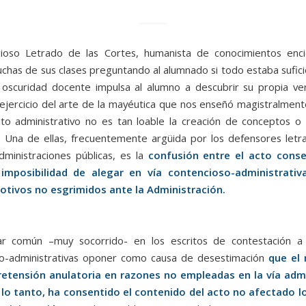
ioso Letrado de las Cortes, humanista de conocimientos enci
uchas de sus clases preguntando al alumnado si todo estaba sufi
 oscuridad docente impulsa al alumno a descubrir su propia v
ejercicio del arte de la mayéutica que nos enseñó magistralment
to administrativo no es tan loable la creación de conceptos o 
s. Una de ellas, frecuentemente argüida por los defensores letr
Administraciones públicas, es la
confusión entre el acto conse
imposibilidad de alegar en vía contencioso-administrativ
otivos no esgrimidos ante la Administración.
ar común –muy socorrido- en los escritos de contestación 
so-administrativas oponer como causa de desestimación
que el 
retensión anulatoria en razones no empleadas en la vía admi
 lo tanto, ha consentido el contenido del acto no afectado l