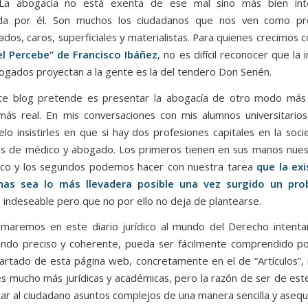
. La abogacía no está exenta de ese mal sino más bien in
da por él. Son muchos los ciudadanos que nos ven como pro
dos, caros, superficiales y materialistas. Para quienes crecimos c
el Percebe” de Francisco Ibáñez
, no es difícil reconocer que la
ogados proyectan a la gente es la del tendero Don Senén.
te blog pretende es presentar la abogacía de otro modo más 
ás real. En mis conversaciones con mis alumnos universitario
elo insistirles en que si hay dos profesiones capitales en la soc
as de médico y abogado. Los primeros tienen en sus manos nues
sico y los segundos podemos hacer con nuestra tarea
que la ex
nas sea lo más llevadera posible una vez surgido un pr
 indeseable pero que no por ello no deja de plantearse.
maremos en este diario jurídico al mundo del Derecho intent
iendo preciso y coherente, pueda ser fácilmente comprendido por
artado de esta página web, concretamente en el de “Artículos”, 
es mucho más jurídicas y académicas, pero la razón de ser de este
ar al ciudadano asuntos complejos de una manera sencilla y asequi