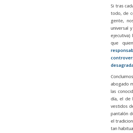
Si tras cad
todo, de c
gente, no
universal 
ejecutiva)
que quie
responsab
controver
desagradab
Concluimos
abogado ma
las conoc
día, el de
vestidos d
pantalón d
el tradicio
tan habitu