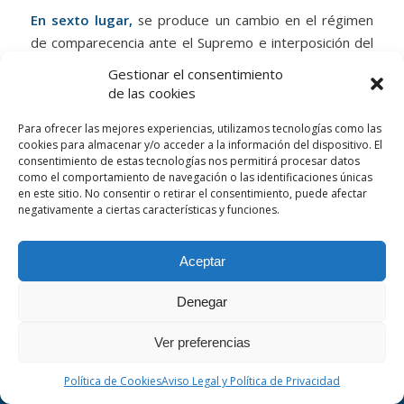
En sexto lugar,
se produce un cambio en el régimen
de comparecencia ante el Supremo e interposición del
recurso de casación que ahora pasan a ser fases
Gestionar el consentimiento
separadas. La Sala a quo emplazará por 30 días para la
de las cookies
personación de las partes (artículo 89.5) y se abrirá
Para ofrecer las mejores experiencias, utilizamos tecnologías como las
trámite de admisión en el Supremo (artículo 90) tras el
cookies para almacenar y/o acceder a la información del dispositivo. El
cual, de decidirse aquélla, se conferirá nuevo plazo de
consentimiento de estas tecnologías nos permitirá procesar datos
30 días para la interposición del recurso de casación.
como el comportamiento de navegación o las identificaciones únicas
en este sitio. No consentir o retirar el consentimiento, puede afectar
negativamente a ciertas características y funciones.
Hasta aquí las diferencias de calado. Se introducen
Aceptar
algunas menores como que la Sala a quo puede emitir
opinión sucinta y fundada sobre el interés objetivo del
Denegar
This is a notification that can be used for cookie consent or
recurso una vez que lo haya tenido por preparado
other important news. It also got a modal window now! Click
(artículo 89.5) o como que el escrito de interposición
Ver preferencias
"learn more" to see it!
deberá exponer razonadamente las razones por las
OK
Learn More
que entiende que las normas o jurisprudencia invocadas
Política de Cookies
Aviso Legal y Política de Privacidad
en el escrito de preparación han sido infringidas,