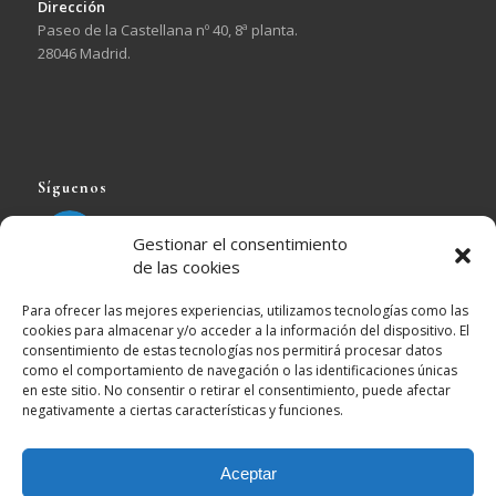
Dirección
Paseo de la Castellana nº 40, 8ª planta.
28046 Madrid.
Síguenos
EJ Calleja Pueyo
Seguir
Gestionar el consentimiento
de las cookies
EJ Calleja Pueyo Retuiteado
Para ofrecer las mejores experiencias, utilizamos tecnologías como las
cookies para almacenar y/o acceder a la información del dispositivo. El
vatar
Imperio Estoico.
@imperioestoico
·
7 Ago
consentimiento de estas tecnologías nos permitirá procesar datos
"La paciencia no es pasividad. Es fortaleza en calma."
como el comportamiento de navegación o las identificaciones únicas
en este sitio. No consentir o retirar el consentimiento, puede afectar
— Fulton J. Sheen
negativamente a ciertas características y funciones.
Esperar con criterio exige mucho más autocontrol que
reaccionar por impulso.
Aceptar