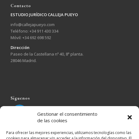
Contacto
ESTUDIO JURÍDICO CALLEJA PUEYO
info@callejapueyo.com
Teléfono: +34 911 430 334
Móvil: +34 692 698 592
Dirección
Paseo de la Castellana nº 40, 8ª planta.
28046 Madrid.
Síguenos
EJ Calleja Pueyo
Seguir
Gestionar el consentimiento
de las cookies
EJ Calleja Pueyo Retuiteado
Para ofrecer las mejores experiencias, utilizamos tecnologías como las
cookies para almacenar y/o acceder a la información del dispositivo. El